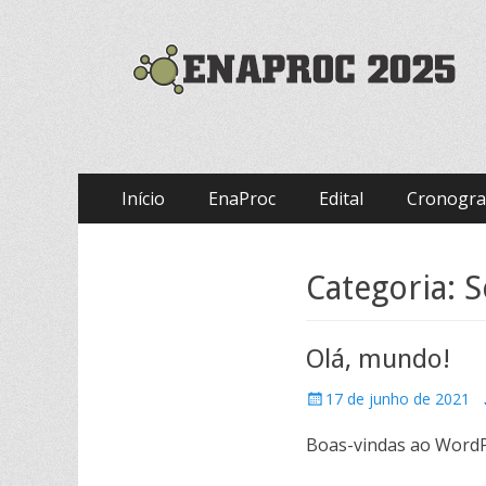
ENAPROC
Enaproc 2025
Menu
Pular
Início
EnaProc
Edital
Cronogr
para
principal
o
conteúdo
Categoria:
S
Olá, mundo!
Posted
17 de junho de 2021
on
Boas-vindas ao WordPr