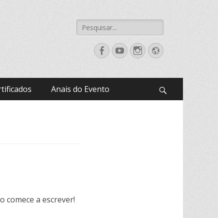
Pesquisar
por:
Facebook
YouTube
Instagram
Website
tificados
Anais do Evento
Pesquisar
ão comece a escrever!