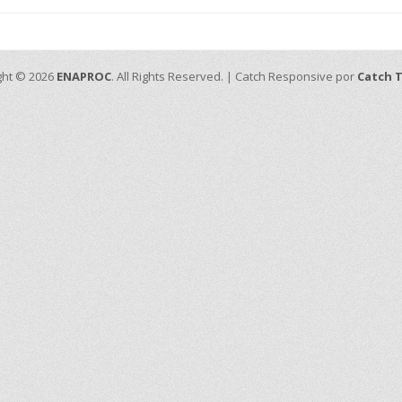
ght © 2026
ENAPROC
. All Rights Reserved. | Catch Responsive por
Catch 