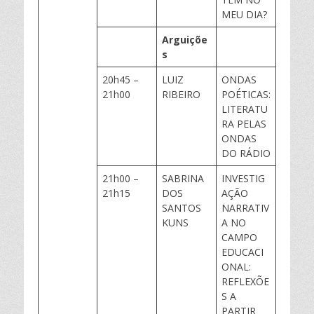
MEU DIA?
Arguiçõe
s
20h45 –
LUIZ
ONDAS
21h00
RIBEIRO
POÉTICAS:
LITERATU
RA PELAS
ONDAS
DO RÁDIO
21h00 –
SABRINA
INVESTIG
21h15
DOS
AÇÃO
SANTOS
NARRATIV
KUNS
A NO
CAMPO
EDUCACI
ONAL:
REFLEXÕE
S A
PARTIR