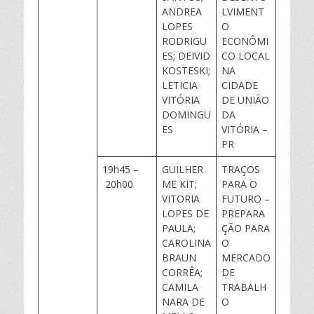
ANDREA
LVIMENT
LOPES
O
RODRIGU
ECONÔMI
ES; DEIVID
CO LOCAL
KOSTESKI;
NA
LETICIA
CIDADE
VITÓRIA
DE UNIÃO
DOMINGU
DA
ES
VITÓRIA –
PR
19h45 –
GUILHER
TRAÇOS
20h00
ME KIT;
PARA O
VITORIA
FUTURO –
LOPES DE
PREPARA
PAULA;
ÇÃO PARA
CAROLINA
O
BRAUN
MERCADO
CORRÊA;
DE
CAMILA
TRABALH
NARA DE
O