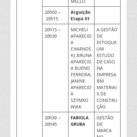
MELLO
20h00 –
Arguição
20h15
Etapa 01
20h15 –
MICHELI
A GESTÃO
20h30
APARECID
DE
A
ESTOQUE:
CHARNOS
UM
KI; BRUNA
ESTUDO
APARECID
DE CASO
A BUENO
NA
FERREIRA;
EMPRESA
JANINE
BM
APARECID
MATERIAI
A
S DE
SZYMKO
CONSTRU
WIAK
ÇÃO.
20h30 –
FABIOLA
GESTÃO
20h45
GRUBA
DE
MARCA
NO