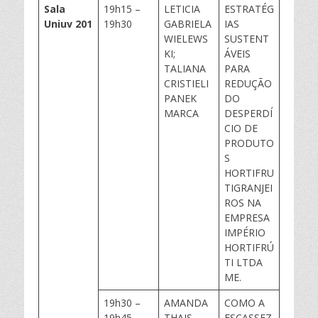
Sala
19h15 –
LETICIA
ESTRATÉG
Uniuv
201
19h30
GABRIELA
IAS
WIELEWS
SUSTENT
KI;
ÁVEIS
TALIANA
PARA
CRISTIELI
REDUÇÃO
PANEK
DO
MARCA
DESPERDÍ
CIO DE
PRODUTO
S
HORTIFRU
TIGRANJEI
ROS NA
EMPRESA
IMPÉRIO
HORTIFRÚ
TI LTDA
ME.
19h30 –
AMANDA
COMO A
19h45
THAIS
ESCASSEZ