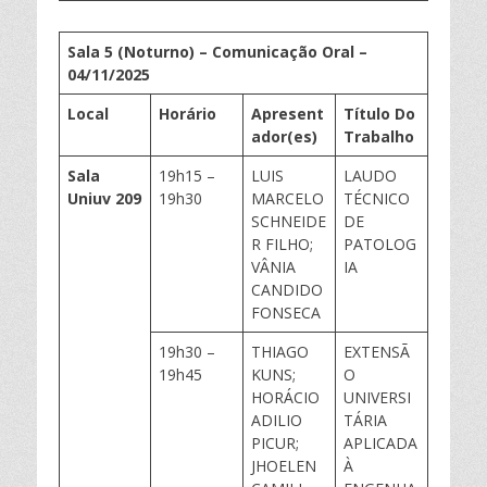
Sala 5 (Noturno) – Comunicação Oral –
0
4
/11/202
5
Local
Horário
Apresent
Título Do
ador(
es
)
Trabalho
Sala
19h15 –
LUIS
LAUDO
Uniuv
209
19h30
MARCELO
TÉCNICO
SCHNEIDE
DE
R FILHO;
PATOLOG
VÂNIA
IA
CANDIDO
FONSECA
19h30 –
THIAGO
EXTENSÃ
19h45
KUNS;
O
HORÁCIO
UNIVERSI
ADILIO
TÁRIA
PICUR;
APLICADA
JHOELEN
À