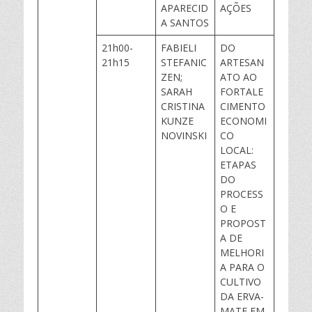
APARECID
AÇÕES
A SANTOS
21h00-
FABIELI
DO
21h15
STEFANIC
ARTESAN
ZEN;
ATO AO
SARAH
FORTALE
CRISTINA
CIMENTO
KUNZE
ECONOMI
NOVINSKI
CO
LOCAL:
ETAPAS
DO
PROCESS
O E
PROPOST
A DE
MELHORI
A PARA O
CULTIVO
DA ERVA-
MATE EM