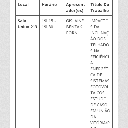
Local
Horário
Apresent
Título Do
ador(
es
)
Trabalho
Sala
19h15 –
GISLAINE
IMPACTO
Uniuv
213
19h30
BENZAK
S DA
PORN
INCLINAÇ
ÃO DOS
TELHADO
S NA
EFICIÊNCI
A
ENERGÉTI
CA DE
SISTEMAS
FOTOVOL
TAICOS:
ESTUDO
DE CASO
EM UNIÃO
DA
VITÓRIA/P