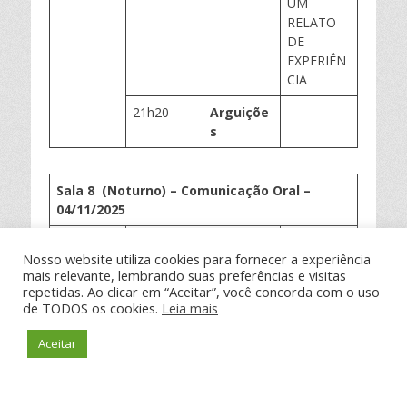
UM
RELATO
DE
EXPERIÊN
CIA
21h20
Arguiçõe
s
Sala 8 (Noturno) – Comunicação Oral –
0
4
/11/202
5
Local
Horário
Apresent
Título Do
Nosso website utiliza cookies para fornecer a experiência
ador(
es
)
Trabalho
mais relevante, lembrando suas preferências e visitas
repetidas. Ao clicar em “Aceitar”, você concorda com o uso
Sala
19h15 –
KETHLYN
CARACTE
de TODOS os cookies.
Leia mais
Uniuv
31
4
19h30
SCHAFAC
RÍSTICAS
HEKI
DENTÁRIA
Aceitar
S DE UM
PACIENTE
COM A