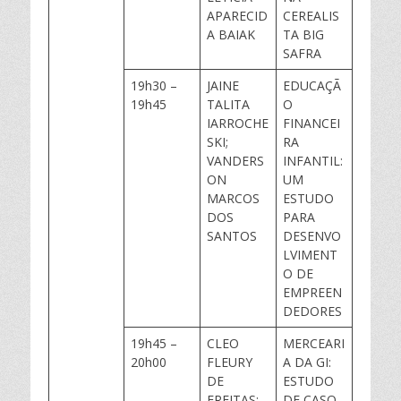
APARECID
CEREALIS
A BAIAK
TA BIG
SAFRA
19h30 –
JAINE
EDUCAÇÃ
19h45
TALITA
O
IARROCHE
FINANCEI
SKI;
RA
VANDERS
INFANTIL:
ON
UM
MARCOS
ESTUDO
DOS
PARA
SANTOS
DESENVO
LVIMENT
O DE
EMPREEN
DEDORES
19h45 –
CLEO
MERCEARI
20h00
FLEURY
A DA GI:
DE
ESTUDO
FREITAS;
DE CASO