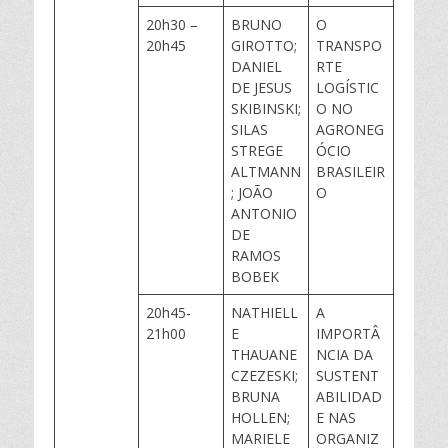
20h30 –
BRUNO
O
20h45
GIROTTO;
TRANSPO
DANIEL
RTE
DE JESUS
LOGÍSTIC
SKIBINSKI;
O NO
SILAS
AGRONEG
STREGE
ÓCIO
ALTMANN
BRASILEIR
; JOÃO
O
ANTONIO
DE
RAMOS
BOBEK
20h45-
NATHIELL
A
21h00
E
IMPORTÂ
THAUANE
NCIA DA
CZEZESKI;
SUSTENT
BRUNA
ABILIDAD
HOLLEN;
E NAS
MARIELE
ORGANIZ