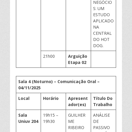
NEGÓCIO
S: UM
ESTUDO
APLICADO
NA
CENTRAL
DO HOT
DOG.
21h00
Arguição
Etapa 0
2
Sala 4 (Noturno) – Comunicação Oral –
0
4
/11/202
5
Local
Horário
Apresent
Título Do
ador(
es
)
Trabalho
Sala
19h15 –
GUILHER
ANÁLISE
Uniuv
204
19h30
ME
DE
RIBEIRO
PASSIVO