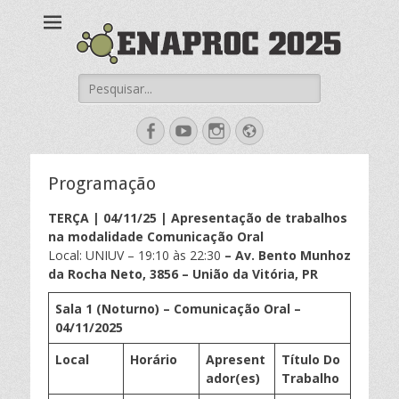
ENAPROC
Enaproc 2025
Pesquisar
por:
Facebook
YouTube
Instagram
Website
Programação
TERÇA | 04/11/25 | Apresentação de trabalhos
na modalidade Comunicação Oral
Local: UNIUV – 19:10 às 22:30
– Av. Bento Munhoz
da Rocha Neto, 3856 – União da Vitória, PR
Sala 1 (Noturno) – Comunicação Oral –
0
4
/11/202
5
Local
Horário
Apresent
Título Do
ador(
es
)
Trabalho