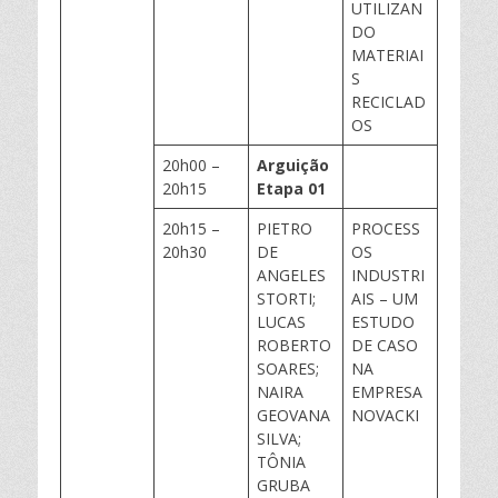
UTILIZAN
DO
MATERIAI
S
RECICLAD
OS
20h00 –
Arguição
20h15
Etapa 01
20h15 –
PIETRO
PROCESS
20h30
DE
OS
ANGELES
INDUSTRI
STORTI;
AIS – UM
LUCAS
ESTUDO
ROBERTO
DE CASO
SOARES;
NA
NAIRA
EMPRESA
GEOVANA
NOVACKI
SILVA;
TÔNIA
GRUBA