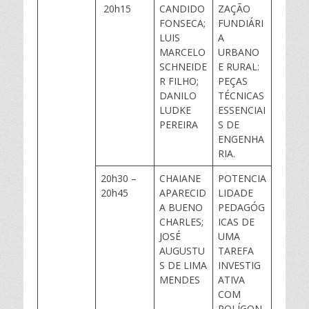
20h15
CANDIDO
ZAÇÃO
FONSECA;
FUNDIÁRI
LUIS
A
MARCELO
URBANO
SCHNEIDE
E RURAL:
R FILHO;
PEÇAS
DANILO
TÉCNICAS
LUDKE
ESSENCIAI
PEREIRA
S DE
ENGENHA
RIA.
20h30 –
CHAIANE
POTENCIA
20h45
APARECID
LIDADE
A BUENO
PEDAGÓG
CHARLES;
ICAS DE
JOSÉ
UMA
AUGUSTU
TAREFA
S DE LIMA
INVESTIG
MENDES
ATIVA
COM
POLÍGON