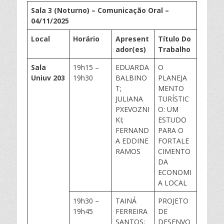
Sala 3 (Noturno) – Comunicação Oral –
0
4
/11/202
5
Local
Horário
Apresent
Título Do
ador(
es
)
Trabalho
Sala
19h15 –
EDUARDA
O
Uniuv
203
19h30
BALBINO
PLANEJA
T;
MENTO
JULIANA
TURÍSTIC
PXEVOZNI
O: UM
KI;
ESTUDO
FERNAND
PARA O
A EDDINE
FORTALE
RAMOS
CIMENTO
DA
ECONOMI
A LOCAL
19h30 –
TAINÁ
PROJETO
19h45
FERREIRA
DE
SANTOS;
DESENVO