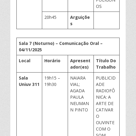
OS
20h45
Arguiçõe
s
Sala 7 (Noturno) – Comunicação Oral –
0
4
/11/202
5
Local
Horário
Apresent
Título Do
ador(
es
)
Trabalho
Sala
19h15 –
NAIARA
PUBLICID
Uniuv
311
19h30
VIAL;
ADE
AGADA
RADIOFÔ
PAULA
NICA: A
NEUMAN
ARTE DE
N PINTO
CATIVAR
O
OUVINTE
COM O
SOM