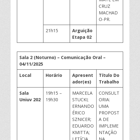
CRUZ
MACHAD
O-PR.
21h15
Arguição
Etapa 02
Sala 2 (Noturno) – Comunicação Oral –
0
4
/11/202
5
Local
Horário
Apresent
Título Do
ador(
es
)
Trabalho
Sala
19h15 –
MARCELA
CONSULT
Uniuv
202
19h30
STUCKI;
ORIA:
ERNANDO
UMA
ÉRICO
PROPOST
SZNICER;
A DE
EDUARDO
IMPLEME
KMITTA;
NTAÇÃO
LETÍCIA
NA