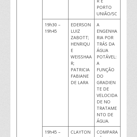
R E
PORTO
UNIÃO/SC
19h30 –
EDERSON
A
19h45
LUIZ
ENGENHA
ZABOTT;
RIA POR
HENRIQU
TRÁS DA
E
ÁGUA
WEISSHAA
POTÁVEL:
R;
A
PATRICIA
FUNÇÃO
FABIANE
DO
DE LARA
GRADIEN
TE DE
VELOCIDA
DE NO
TRATAME
NTO DE
ÁGUA.
19h45 –
CLAYTON
COMPARA